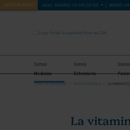
¿NECESITA AYUDA?
NAVARRA
+34 948 255 400
MADRID
+34 
SEDES:
Somos
Somos
Somo
Medicina
Enfermería
Pacie
Portal de Actualidad
>
Somos Medicina
>
La vitamina D
La vitamin