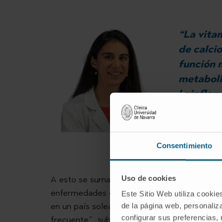
“La vita
de calcio
función 
metaboli
la infla
DRA. ANA 
Especialista 
Nutrición en
Consentimiento
A esto se suman otros factores de riesgo co
Uso de cookies
enfermedades crónicas o una dieta pobre en
Este Sitio Web utiliza cookie
en un país soleado, la combinación de todos 
de la página web, personaliza
configurar sus preferencias,
frecuente”, subraya la Dra. Hernández.