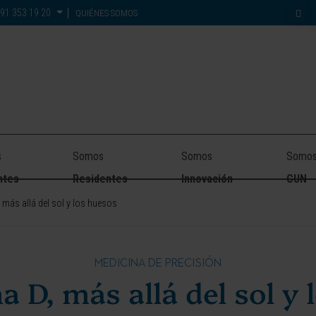
91 353 19 20
QUIÉNES SOMOS
s
Somos
Somos
Somo
ntes
Residentes
Innovación
CUN
, más allá del sol y los huesos
MEDICINA DE PRECISIÓN
a D, más allá del sol y