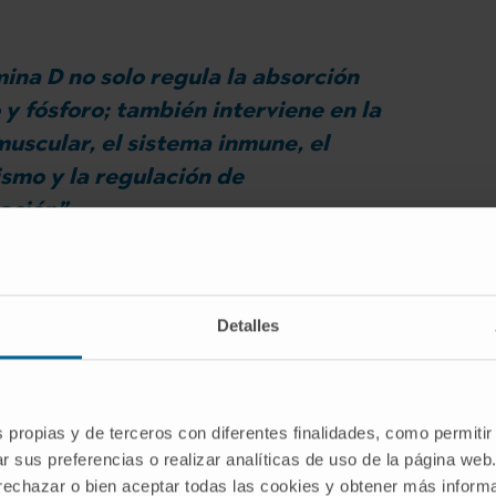
mina D no solo regula la absorción
 y fósforo; también interviene en la
muscular, el sistema inmune, el
smo y la regulación de
mación”
HERNÁNDEZ
en Endocrinología y Nutrición y responsable del Área de
 Pamplona
Detalles
mo la edad avanzada, la piel oscura, la obesidad,
 alimentos ricos en vitamina D. “Aunque vivamos
s propias y de terceros con diferentes finalidades, como permitir
estos factores hace que el déficit siga siendo
r sus preferencias o realizar analíticas de uso de la página web
 rechazar o bien aceptar todas las cookies y obtener más infor