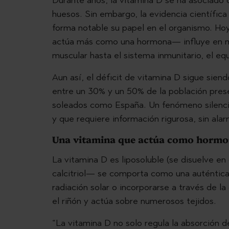
huesos. Sin embargo, la evidencia científic
forma notable su papel en el organismo. H
actúa más como una hormona— influye en mú
muscular hasta el sistema inmunitario, el eq
Aun así, el déficit de vitamina D sigue sie
entre un 30% y un 50% de la población presen
soleados como España. Un fenómeno silencios
y que requiere información rigurosa, sin ala
Una vitamina que actúa como horm
La vitamina D es liposoluble (se disuelve en
calcitriol— se comporta como una auténtica h
radiación solar o incorporarse a través de la
el riñón y actúa sobre numerosos tejidos.
“La vitamina D no solo regula la absorción de