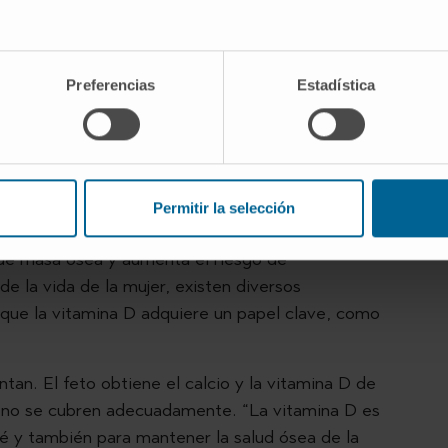
el mejor establecido científicamente. Su función
Preferencias
Estadística
orrectamente y se incorpore al hueso. En palabras
sta en
Ginecología y Obstetricia
de la Clínica
drillos del hueso y la vitamina D es el cemento: si
 correctamente”.
Permitir la selección
 en etapas como la menopausia, cuando el
de masa ósea y aumenta el riesgo de
de la vida de la mujer, existen diversos
 que la vitamina D adquiere un papel clave, como
an. El feto obtiene el calcio y la vitamina D de
si no se cubren adecuadamente. “La vitamina D es
é y también para mantener la salud ósea de la