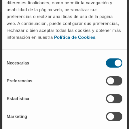
diferentes finalidades, como permitir la navegación y
usabilidad de la página web, personalizar sus
preferencias o realizar analíticas de uso de la página
web. A continuación, puede configurar sus preferencias,
rechazar o bien aceptar todas las cookies y obtener más
información en nuestra
Política de Cookies
.
Selección
Necesarias
de
consentimiento
Preferencias
Estadística
No hay palabras
Francesc Torralba
Marketing
Una meditación profunda y serena sobre el duelo por