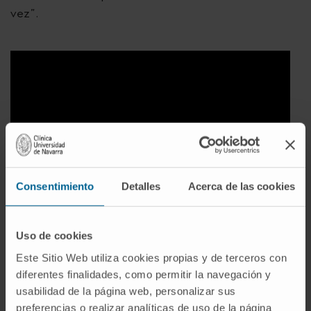
vez”.
Consentimiento
Detalles
Acerca de las cookies
Uso de cookies
Este Sitio Web utiliza cookies propias y de terceros con
Durante su conferencia, destacó el ejemplo
diferentes finalidades, como permitir la navegación y
estimulante de las enfermeras, “que saben mirar,
usabilidad de la página web, personalizar sus
cuidar, atender y dar esperanzas a su alrededor”,
preferencias o realizar analíticas de uso de la página