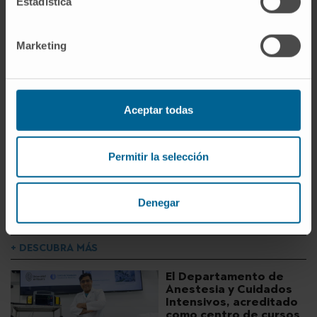
Estadística
Este artículo está
incluido en la revista
Noticias.CUN 122
Marketing
¿Quiere leer más de este
número?
Aceptar todas
Permitir la selección
Denegar
+ DESCUBRA MÁS
El Departamento de
Anestesia y Cuidados
Intensivos, acreditado
como centro de cursos