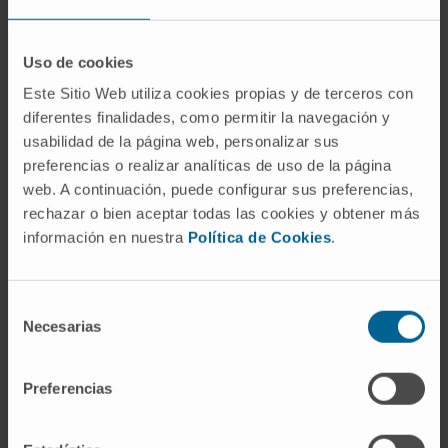
requiere atención paliativa.
Uso de cookies
La Dra. María Die Trill ha sido presidenta de la
IPOS y cuenta con otros tres galardones
Este Sitio Web utiliza cookies propias y de terceros con
diferentes finalidades, como permitir la navegación y
internacionales de su especialidad. Es autora de 50
usabilidad de la página web, personalizar sus
publicaciones en revistas científicas, más de 40
preferencias o realizar analíticas de uso de la página
capítulos en libros y dos manuales sobre
web. A continuación, puede configurar sus preferencias,
Psicooncología y aspectos psicológicos en
rechazar o bien aceptar todas las cookies y obtener más
cuidados paliativos.
información en nuestra
Política de Cookies
.
Selección
Necesarias
de
consentimiento
RECONOCIMIENTO
Preferencias