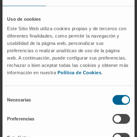
¿Qué supone para usted recibir el
premio “Best in Physics”?
Uso de cookies
A nivel personal, supone una alegría inmensa y un
Este Sitio Web utiliza cookies propias y de terceros con
sentimiento de agradecimiento a todas las
diferentes finalidades, como permitir la navegación y
personas que me rodean y apoyan cada día.
usabilidad de la página web, personalizar sus
Sinceramente, todavía lo estoy asimilando. Para
preferencias o realizar analíticas de uso de la página
nada contaba con ello. Llegué aquí con la idea de
web. A continuación, puede configurar sus preferencias,
rechazar o bien aceptar todas las cookies y obtener más
intentar dar lo mejor de mí. No pensaba, ni pienso
información en nuestra
Política de Cookies
.
en otra cosa. Este premio implica que la
investigación que estoy realizando va por buen
camino y me sirve de motivación para seguir así
Selección
con humildad y trabajo. Pero esto no es solo mérito
Necesarias
de
mío. En particular, me gustaría destacar a otro
consentimiento
español, Alejandro Bertolet, que es el investigador
Preferencias
senior de este proyecto. Es mi jefe más directo y
desde el primer momento ha confiado en mí. Creo