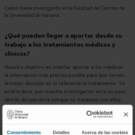
Carlos Huesa investigando en la Facultad de Ciencias de
la Universidad de Navarra.
¿Qué pueden llegar a aportar desde su
trabajo a los tratamientos médicos y
clínicos?
Nuestro objetivo es intentar aportar a los médicos
la información más precisa posible para que tomen
la mejor decisión en lo referente al tratamiento. Se
podría decir que nuestra investigación está un paso
detrás del paciente porque no tratamos con ellos
directamente. Para realizar nuestro trabajo
buscamos generar modelos computacionales que
sepan predecir qué va a ocurrir.
Consentimiento
Detalles
Acerca de las cookies