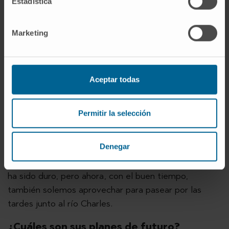
Estadística
que es muy importante trabajar en un ambiente
cercano y tengo la enorme suerte de hacerlo.
Marketing
¿Cómo es su día a día en Boston?
Llevamos una vida bastante normal. Vivo con mi
mujer, a 20 minutos en tren del centro de la ciudad.
Aceptar todas
Después de desayunar, cojo un tren en torno a las
ocho y media de la mañana para acudir al hospital,
Permitir la selección
puesto que ahí está mi oficina. Suelo salir a correr
por lo menos tres veces por semana y
Denegar
aprovechamos los fines de semana para
desconectar y hacer alguna excursión. El invierno
ha sido duro, pero ahora, con el buen tiempo,
también solemos aprovechar para pasear por las
tardes junto al río Charles.
¿Cuáles son sus planes de futuro?