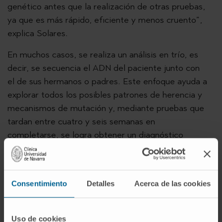
genético antes que la realización de otras pruebas,
ya que es más rápido, eficiente y menos cruento”,
explica Solares.
En muchos casos, se realiza un análisis en trío, es
decir, se secuencia el ADN del paciente junto con
el de sus hermanos o padres. Este enfoque ayuda a
explorar todos los posibles patrones de herencia y
mecanismos de mutación y, mediante pruebas que
tardan entre cuatro y seis semanas en
completarse, se logra obtener un diagnóstico
certero para el paciente.
Consentimiento
Detalles
Acerca de las cookies
Uso de cookies