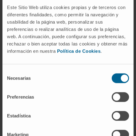
Este Sitio Web utiliza cookies propias y de terceros con
diferentes finalidades, como permitir la navegación y
usabilidad de la página web, personalizar sus
preferencias o realizar analíticas de uso de la página
web. A continuación, puede configurar sus preferencias,
rechazar o bien aceptar todas las cookies y obtener más
información en nuestra
Política de Cookies
.
Selección
Necesarias
de
consentimiento
Preferencias
“El paciente es más que su síndrome;
Estadística
es una persona, y es importante que
esa persona no esté medicalizada en
Marketing