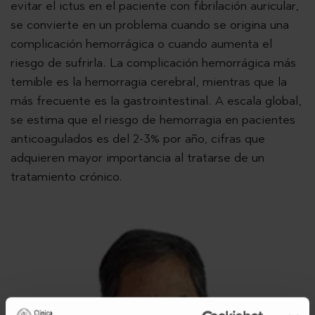
evitar el ictus en el paciente con fibrilación auricular,
se convierte en un problema cuando se origina una
complicación hemorrágica o cuando aumenta el
riesgo de sufrirla. La complicación hemorrágica más
temible es la hemorragia cerebral, mientras que la
más frecuente es la gastrointestinal. A escala global,
se estima que el riesgo de hemorragia en pacientes
anticoagulados es del 2-3% por año, cifras que
adquieren mayor importancia al tratarse de un
tratamiento crónico.