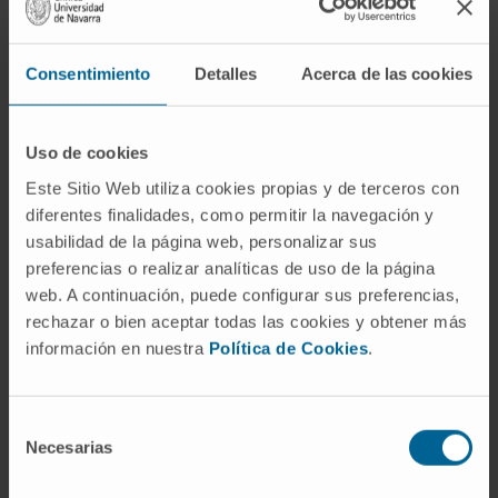
Consentimiento
Detalles
Acerca de las cookies
Uso de cookies
Este Sitio Web utiliza cookies propias y de terceros con
diferentes finalidades, como permitir la navegación y
usabilidad de la página web, personalizar sus
preferencias o realizar analíticas de uso de la página
web. A continuación, puede configurar sus preferencias,
rechazar o bien aceptar todas las cookies y obtener más
"La presencia de fibrilación auricular,
información en nuestra
Política de Cookies
.
aunque sea transitoria, multiplica por
cinco el riesgo de sufrir un ictus. Por
Selección
Necesarias
eso es importante detectarla y actuar
de
consentimiento
en consecuencia".