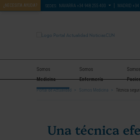
¿NECESITA AYUDA?
NAVARRA
+34 948 255 400
MADRID
+34 
SEDES:
Somos
Somos
Somo
Medicina
Enfermería
Pacie
Portal de Actualidad
>
Somos Medicina
>
Técnica segura
Una técnica efe