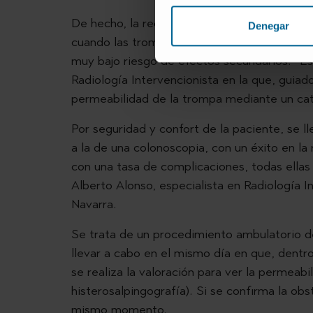
De hecho, la recanalización tubárica por Rad
Denegar
cuando las trompas están obstruidas, ya qu
muy bajo riesgo de efectos secundarios. “Es 
Radiología Intervencionista en la que, guiad
permeabilidad de la trompa mediante un cat
Por seguridad y confort de la paciente, se l
a la de una colonoscopia, con un éxito en la
con una tasa de complicaciones, todas ellas
Alberto Alonso, especialista en Radiología I
Navarra.
Se trata de un procedimiento ambulatorio d
llevar a cabo en el mismo día en que, dentro 
se realiza la valoración para ver la permeab
histerosalpingografía). Si se confirma la obs
mismo momento.