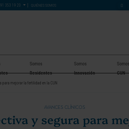
91 353 19 20
QUIÉNES SOMOS
s
Somos
Somos
Somo
ntes
Residentes
Innovación
CUN
 para mejorar la fertilidad en la CUN
AVANCES CLÍNICOS
ctiva y segura para me