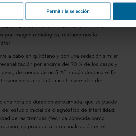
iología Intervencionista es la técnica de elección
Permitir la selección
e se trata de un procedimiento ambulatorio con
una de las técnicas más clásicas y sencillas de
os por imagen radiológica, restauramos la
éter.
leva a cabo en quirófano y con una sedación similar
 recanalización por encima del 90 % de los casos y
 leves, de menos de un 3 %”, según destaca el Dr.
ntervencionista de la Clínica Universidad de
e una hora de duración aproximada, que se puede
del estudio inicial de diagnóstico de infertilidad,
ilidad de las trompas (técnica conocida como
trucción, se procede a la recanalización en el