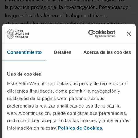
la práctica profesional la investigación. Potenciando
los grandes ideales en el trabajo cotidiano,
afrontando los retos con valentía, determinación y
una sana curiosidad científica que busque la
generación del conocimiento". Después de las
palabras de bienvenida, tuvieron lugar las
Consentimiento
Detalles
Acerca de las cookies
presentaciones orales de los trabajos finalistas. El
jurado estaba formado por los doctores
Juan
José Gavira
(Cardiología),
Gorka Bastarrika
Uso de cookies
(Radiodiagnóstico),
Ramón Lecumberri
Este Sitio Web utiliza cookies propias y de terceros con
(Hematología),
Nerea Varo
(Lab. Bioquímica) e
diferentes finalidades, como permitir la navegación y
Iván Peñuelas
(Radiofarmacia).
usabilidad de la página web, personalizar sus
preferencias o realizar analíticas de uso de la página
web. A continuación, puede configurar sus preferencias,
rechazar o bien aceptar todas las cookies y obtener más
información en nuestra
Política de Cookies
.