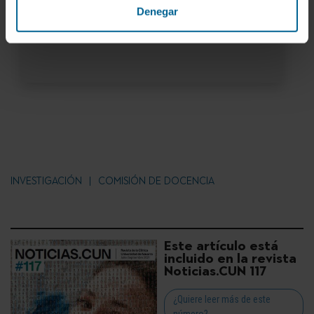
Radiodiagnóstico
Denegar
Borja Recalde
: Neumología
INVESTIGACIÓN
COMISIÓN DE DOCENCIA
Este artículo está
incluido en la revista
Noticias.CUN 117
¿Quiere leer más de este