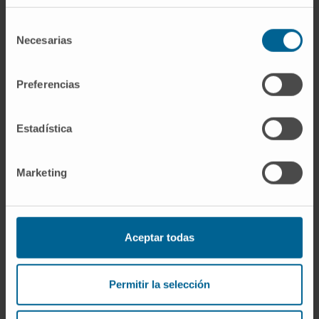
Selección
Necesarias
de
consentimiento
Premios RCUN
Preferencias
Residentes galardonados
Estadística
Comunicaciones finalistas
Marta Álvarez de Linera
:
Marketing
Otorrinolaringología
Ángela Bronte
: Medicina Nuclear
Ángela Estenag
a: Dermatología
Aceptar todas
Publicaciones finalistas
Carlos Berniz
: Cirugía Plástica
Permitir la selección
Alberto Paternain
: