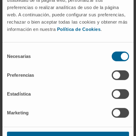
preferencias o realizar analíticas de uso de la página
web. A continuación, puede configurar sus preferencias,
rechazar o bien aceptar todas las cookies y obtener más
Paseos en catamarán como agradecimiento
información en nuestra
Política de Cookies
.
al personal sanitario por parte del club de
yates.
Selección
Necesarias
de
consentimiento
Preferencias
¿Qué aspectos de la formación en
Estadística
Melbourne destacarías como
especialmente enriquecedores para tu
desarrollo como psiquiatra?
Marketing
En Australia dan mucha importancia a la
investigación, lo que me ha aportado una nueva