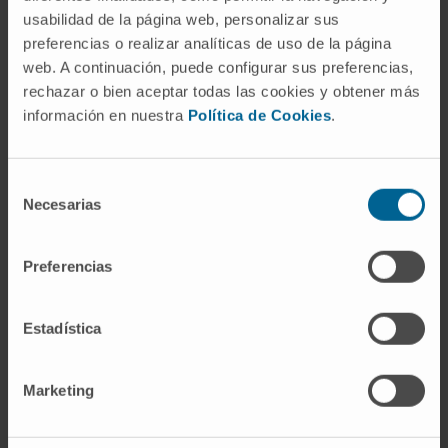
del Cima.
usabilidad de la página web, personalizar sus
preferencias o realizar analíticas de uso de la página
Participarán
:
web. A continuación, puede configurar sus preferencias,
• Dr.
Luis Montuenga
, investigador senior del
rechazar o bien aceptar todas las cookies y obtener más
Programa de Tumores Sólidos
del Cima.
información en nuestra
Política de Cookies
.
• Dr.
Alfonso Gúrpide
, especialista del
Departamento de Oncología
de la Clínica
Universidad de Navarra.
Selección
Necesarias
• Dra.
Arantza Campo
, especialista del
de
consentimiento
Departamento de Neumología
de la Clínica
Universidad de Navarra.
Preferencias
• Testimonio de un paciente con cáncer de pulmón.
Estadística
CÁNCER DE PULMÓN
Marketing