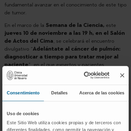
fundamental avanzar en el conocimiento de este tipo
de tumor.
En el marco de la
Semana de la Ciencia,
este
jueves 10 de noviembre a las 19 h, en el Salón
de Actos del Cima
, se celebrará el encuentro
divulgativo “
Adelántate al cáncer de pulmón:
diagnosticar a tiempo para tratar mejor al
paciente
”, en el que expertos y pacientes
compartirán experiencias y últimos avances en el
diagnóstico, tratamiento e investigación de esta
enfermedad.
Consentimiento
Detalles
Acerca de las cookies
Este evento está organizado por el Cima y la Clínica
Universidad de Navarra, en colaboración con Laboral
Uso de cookies
Kutxa, entidad que apoya la investigación en cáncer
Este Sitio Web utiliza cookies propias y de terceros con
de pulmón del
Programa de Tumores Sólidos
diferentes finalidades, como permitir la navegación y