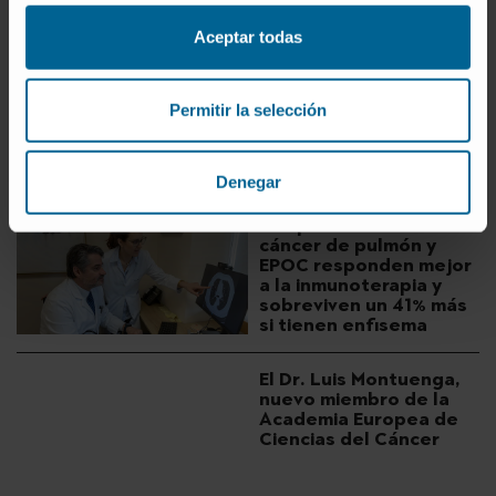
+ DESCUBRA MÁS
Aceptar todas
Una nueva terapia
mejora los resultados
en pacientes con un
Permitir la selección
cáncer de pulmón
resistente a los
tratamientos
habituales
Denegar
Los pacientes con
cáncer de pulmón y
EPOC responden mejor
a la inmunoterapia y
sobreviven un 41% más
si tienen enfisema
El Dr. Luis Montuenga,
nuevo miembro de la
Academia Europea de
Ciencias del Cáncer