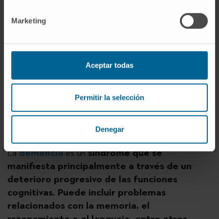
prevenir caídas, la revisión y gestión de posibles
Marketing
efectos adversos de los medicamentos, y la
integración del apoyo psicosocial. Además, aborda
cuestiones sociales relevantes, como la soledad y el
aislamiento social, la salud mental, especialmente en
Aceptar todas
torno a la depresión o la ansiedad, y la adaptación
del entorno para hacerlo más seguro, promoviendo la
Permitir la selección
máxima autonomía e independencia de la persona.
Todo ello fomentando la colaboración interdisciplinar
Denegar
para una atención integral.
La
demencia
es un
síndrome que se
manifiesta principalmente a través de un
deterioro progresivo de las funciones
cognitivas. Puede incluir problemas
relacionados con la memoria, el
razonamiento o el lenguaje, entre otros.