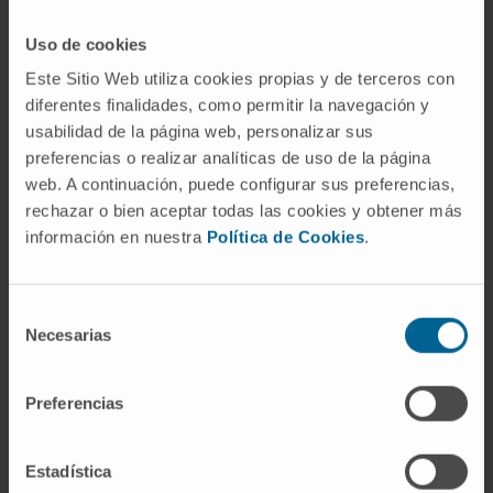
expertos y revisión sistemática de la
Uso de cookies
literatura.
Los especialistas sostienen que el
Este Sitio Web utiliza cookies propias y de terceros con
diagnóstico de la fragilidad no debe depender solo
diferentes finalidades, como permitir la navegación y
de los geriatras, sino también de otros especialistas,
usabilidad de la página web, personalizar sus
como psiquiatras, terapeutas, anestesistas o
preferencias o realizar analíticas de uso de la página
médicos de Familia. Además, destacan que este
web. A continuación, puede configurar sus preferencias,
síndrome clínico se debe valorar en todo paciente
rechazar o bien aceptar todas las cookies y obtener más
con demencia, deterioro cognitivo o riesgo de
información en nuestra
Política de Cookies
.
demencia.
La guía propuesta, dirigida tanto a profesionales
Selección
Necesarias
de
como a familiares, destaca la importancia de adoptar
consentimiento
un enfoque más holístico en el cuidado de pacientes
frágiles con demencia. Este enfoque incluye
Preferencias
aspectos como la nutrición, la promoción de la
actividad física adaptada a las capacidades
Estadística
individuales, el desarrollo de estrategias para