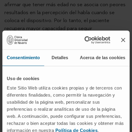
afirmar que tener más edad no se asocia con peores
resultados en la percepción del habla cuando se
coloca el dispositivo. Por lo tanto, el paciente
recupera mayor capacidad para seguir
conversaciones, entender instrucciones, relacionarse
y ganar autonomía. Por otro lado, tampoco se han
observado limitaciones en el mantenimiento del
Consentimiento
Detalles
Acerca de las cookies
equilibrio. Es más, oír mejor reduce los riesgos de
caídas”, asegura el Dr. Manrique.
Uso de cookies
La cirugía para su colocación es similar a la que se
Este Sitio Web utiliza cookies propias y de terceros con
realiza en los adultos jóvenes. En caso de que exista
diferentes finalidades, como permitir la navegación y
un riesgo para el paciente desde el punto de vista
usabilidad de la página web, personalizar sus
anestésico, es posible realizar la intervención bajo
preferencias o realizar analíticas de uso de la página
anestesia local. El nivel de molestias posquirúrgicas
web. A continuación, puede configurar sus preferencias,
no es elevado y, en cualquier caso, se puede tratar
rechazar o bien aceptar todas las cookies y obtener más
con analgésicos convencionales antes de que los
información en nuestra
Política de Cookies
.