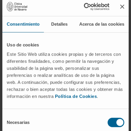
meses. Por eso, es necesario contar con nuevos
tratamientos”, asegura el Dr. San Miguel. Este
especialista explica que “el Cilta-cel es una terapia
celular que forma parte de la inmunoterapia y que
Consentimiento
Detalles
Acerca de las cookies
ha demostrado ser muy eficaz en estadios finales
de la enfermedad, pasando la supervivencia libre
Uso de cookies
de progresión de tres meses a tres años
Este Sitio Web utiliza cookies propias y de terceros con
aproximadamente”.
diferentes finalidades, como permitir la navegación y
usabilidad de la página web, personalizar sus
preferencias o realizar analíticas de uso de la página
web. A continuación, puede configurar sus preferencias,
rechazar o bien aceptar todas las cookies y obtener más
información en nuestra
Política de Cookies
.
Selección
Necesarias
de
consentimiento