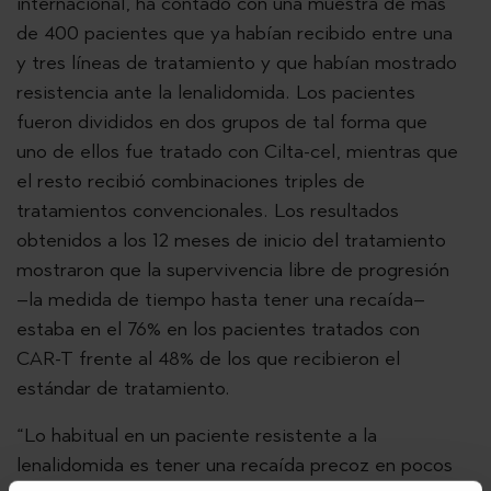
internacional, ha contado con una muestra de más
de 400 pacientes que ya habían recibido entre una
y tres líneas de tratamiento y que habían mostrado
resistencia ante la lenalidomida. Los pacientes
fueron divididos en dos grupos de tal forma que
uno de ellos fue tratado con Cilta-cel, mientras que
el resto recibió combinaciones triples de
tratamientos convencionales. Los resultados
obtenidos a los 12 meses de inicio del tratamiento
mostraron que la supervivencia libre de progresión
–la medida de tiempo hasta tener una recaída–
estaba en el 76% en los pacientes tratados con
CAR-T frente al 48% de los que recibieron el
estándar de tratamiento.
“Lo habitual en un paciente resistente a la
lenalidomida es tener una recaída precoz en pocos