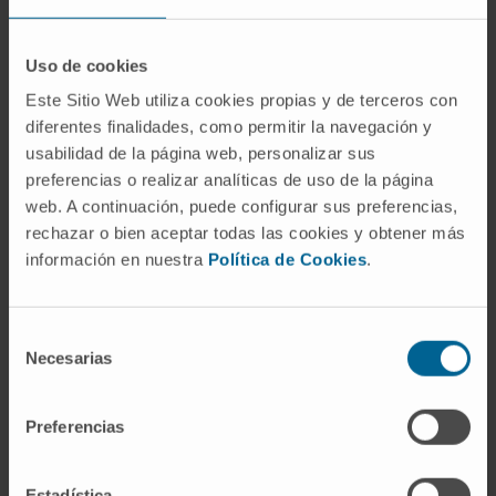
Uso de cookies
Este Sitio Web utiliza cookies propias y de terceros con
Resultados en pacientes con
diferentes finalidades, como permitir la navegación y
mieloma quiescente
usabilidad de la página web, personalizar sus
preferencias o realizar analíticas de uso de la página
Tras los resultados obtenidos en pacientes de nuevo
web. A continuación, puede configurar sus preferencias,
diagnóstico, los investigadores del Cima y de la
rechazar o bien aceptar todas las cookies y obtener más
información en nuestra
Política de Cookies
.
Clínica Universidad de Navarra han aplicado el mismo
procedimiento en pacientes con enfermedad pre-
maligna. “Se trata de pacientes que tienen la misma
Selección
carga tumoral que el mieloma activo, pero no tienen
Necesarias
de
síntomas. Por lo tanto, es fundamental estratificar
consentimiento
con precisión a los pacientes cuya enfermedad va a
Preferencias
evolucionar, para investigar el beneficio del
tratamiento precoz en ensayos clínicos”, comenta el
Estadística