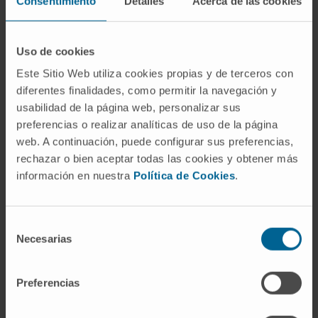
Consentimiento
Detalles
Acerca de las cookies
respaldado por la experiencia.
Leed y estudiad. Leed y estudiad. Leed y estudiad.
Uso de cookies
Porque nunca es suficiente. La medicina es una
Este Sitio Web utiliza cookies propias y de terceros con
ciencia sin fin. El cuerpo humano es complejo:
diferentes finalidades, como permitir la navegación y
muchas veces incomprensible, tantas otras
usabilidad de la página web, personalizar sus
impredecible; en ocasiones engañoso y, sin duda,
preferencias o realizar analíticas de uso de la página
nunca sencillo.
web. A continuación, puede configurar sus preferencias,
rechazar o bien aceptar todas las cookies y obtener más
El deber del médico es conocer la patología con la
información en nuestra
Política de Cookies
.
que trata y hacer todo lo que esté en su mano para
no caer en errores. La iatrogenia forma parte del
Selección
acto médico; la negligencia no, y debe evitarse a
Necesarias
de
toda costa.
consentimiento
Trabajad en equipo. Unirse siempre suma, incluso
Preferencias
cuando creáis que pueda entorpecer. Los
beneficios superan siempre a los riesgos. Dos