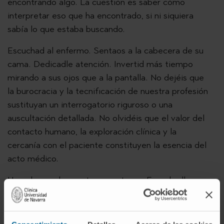
encontrando algo. La cuestión es saber cómo
interpretar eso que ha encontrado, si ni siquiera
sabía lo que estaba buscando.
Escuchad al enfermo. Sentaos a la cabecera de su
cama. Dedicadle atención. Invertid más tiempo
mirando a sus ojos que a la pantalla. No dejéis que
la burocracia y la tecnificación de nuestra profesión
sustituyan un interrogatorio riguroso o una
auscultación detallada. No olvidéis que el valor del
contacto humano, la exploración clínica y la
cercanía con el paciente constituyen la esencia del
acto médico.
Haced caso de vuestros mentores. Escuchadlos.
No perdáis detalle, incluso cuando se equivocan,
porque de ahí también se aprenden grandes
lecciones. Su juicio vale doble, porque está