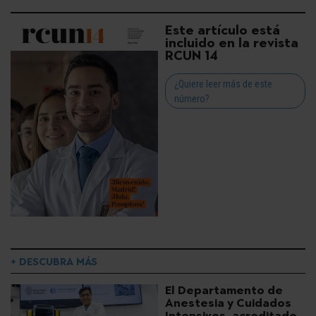
Este artículo está
incluido en la revista
RCUN 14
¿Quiere leer más de este
número?
+ DESCUBRA MÁS
El Departamento de
Anestesia y Cuidados
Intensivos, acreditado