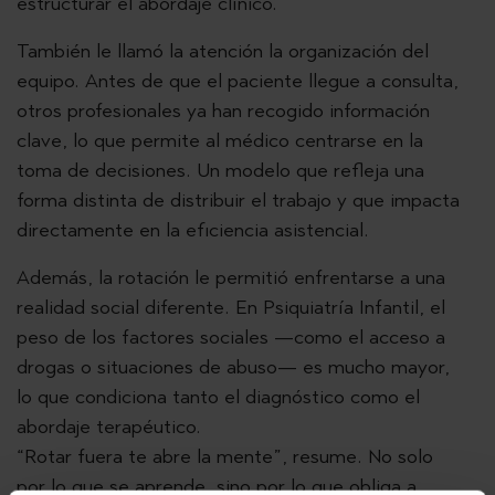
estructurar el abordaje clínico.
También le llamó la atención la organización del
equipo. Antes de que el paciente llegue a consulta,
otros profesionales ya han recogido información
clave, lo que permite al médico centrarse en la
toma de decisiones. Un modelo que refleja una
forma distinta de distribuir el trabajo y que impacta
directamente en la eficiencia asistencial.
Además, la rotación le permitió enfrentarse a una
realidad social diferente. En Psiquiatría Infantil, el
peso de los factores sociales —como el acceso a
drogas o situaciones de abuso— es mucho mayor,
lo que condiciona tanto el diagnóstico como el
abordaje terapéutico.
“Rotar fuera te abre la mente”, resume. No solo
por lo que se aprende, sino por lo que obliga a