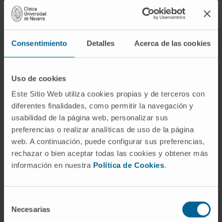
cuestionar de la propia práctica.
Un golpe de realidad
Consentimiento
Detalles
Acerca de las cookies
Si la experiencia en Houston supuso un cambio en
la forma de trabajar, la de Leyre en el Congo fue,
Uso de cookies
sobre todo, un cambio de perspectiva.
Este Sitio Web utiliza cookies propias y de terceros con
Su rotación se enmarca en el proyecto Elikia,
diferentes finalidades, como permitir la navegación y
centrado en el cribado del virus del papiloma
usabilidad de la página web, personalizar sus
humano para prevenir el cáncer de cuello de útero,
preferencias o realizar analíticas de uso de la página
una enfermedad que en ese contexto sigue siendo
web. A continuación, puede configurar sus preferencias,
rechazar o bien aceptar todas las cookies y obtener más
la primera causa de mortalidad femenina. Allí, la
información en nuestra
Política de Cookies
.
medicina se enfrenta a una realidad donde los
recursos son limitados y la prevención adquiere un
valor esencial.
Selección
Necesarias
de
“La primera palabra que vino a mi cabeza al llegar