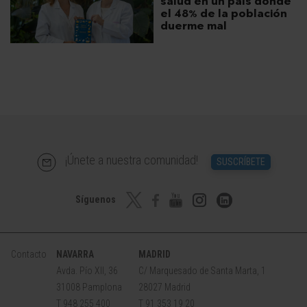
salud en un país donde
el 48% de la población
duerme mal
¡Únete a nuestra comunidad!
SUSCRÍBETE
Síguenos
Contacto
NAVARRA
MADRID
Avda. Pío XII, 36
C/ Marquesado de Santa Marta, 1
31008 Pamplona
28027 Madrid
T 948 255 400
T 91 353 19 20