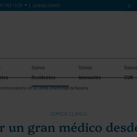
91 353 19 20
QUIÉNES SOMOS
s
Somos
Somos
Somo
ntes
Residentes
Innovación
CUN
 profesionalismo en la Clínica Universidad de Navarra
SOMOS CLÍNICA
r un gran médico desde