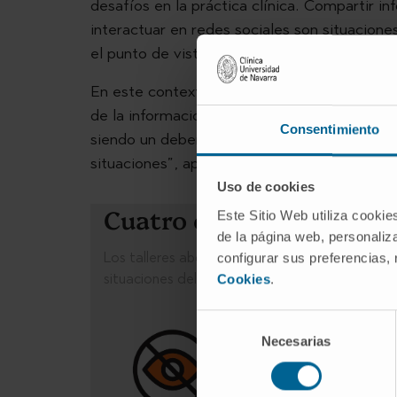
desafíos en la práctica clínica. Compartir in
interactuar en redes sociales son situacion
el punto de vista ético.
En este contexto, los talleres abordan de 
de la información clínica o los límites de la 
Consentimiento
siendo un deber fundamental, pero ahora hay
situaciones”, apunta la doctora.
Uso de cookies
Cuatro claves del profe
Este Sitio Web utiliza cookie
de la página web, personaliza
Los talleres abordan cuatro ámbitos fundament
configurar sus preferencias,
situaciones del día a día del hospital.
Cookies
.
Selección
Necesarias
de
consentimiento