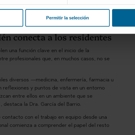
Vulnerabilidad del
Autonomía y
paciente
bienestar
Permitir la selección
én conecta a los residentes
len una función clave en el inicio de la
ntre profesionales que, en muchos casos, no se
iles diversos —medicina, enfermería, farmacia u
n reflexiones y puntos de vista en un entorno
ozcan entre ellos en un ambiente que se
, destaca la Dra. García del Barrio.
 contacto con el trabajo en equipo desde una
ional comienza a comprender el papel del resto