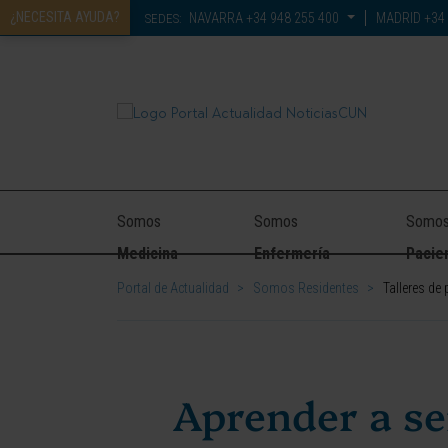
¿NECESITA AYUDA?
NAVARRA
+34 948 255 400
MADRID
+34 
SEDES:
Somos
Somos
Somo
Medicina
Enfermería
Pacie
Portal de Actualidad
>
Somos Residentes
>
Talleres de
Aprender a se