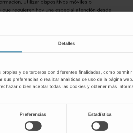
formación, utilizar dispositivos móviles o
es que requieren hoy una especial atención desde
forma práctica cuestiones como el uso adecuado
confidencialidad. “El secreto profesional sigue
Detalles
 que recordarlo y contextualizarlo en nuevas
sionalismo
s propias y de terceros con diferentes finalidades, como permitir
r sus preferencias o realizar analíticas de uso de la página web
ales. A través de estos ejes, los residentes exploran
 rechazar o bien aceptar todas las cookies y obtener más infor
Preferencias
Estadística