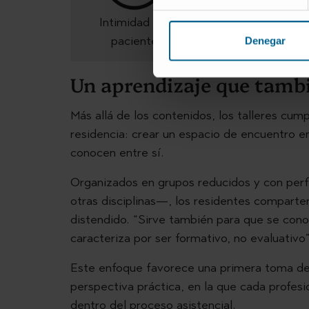
Confianza y
Intimidad del
confidencialidad
paciente
Denegar
Un aprendizaje que tambi
Más allá de los contenidos, los talleres cump
residencia: crear un espacio de encuentro e
conocen entre sí.
Organizados en grupos reducidos y con perf
otras disciplinas—, los residentes comparte
distendido. “Sirve también para que se con
caracteriza por ser formativo, no evaluativo”
Este enfoque favorece una primera toma de
perspectiva práctica, en la que cada profes
dentro del proceso asistencial.