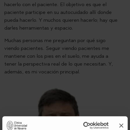
hacerlo con el paciente. El objetivo es que el
paciente participe en su autocuidado allí donde
pueda hacerlo. Y muchos quieren hacerlo; hay que
darles herramientas y espacio.
Muchas personas me preguntan por qué sigo
viendo pacientes. Seguir viendo pacientes me
mantiene con los pies en el suelo, me ayuda a
tener la perspectiva real de lo que necesitan. Y,
además, es mi vocación principal.