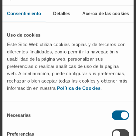
Consentimiento
Detalles
Acerca de las cookies
Uso de cookies
Este Sitio Web utiliza cookies propias y de terceros con
diferentes finalidades, como permitir la navegación y
usabilidad de la página web, personalizar sus
preferencias o realizar analíticas de uso de la página
web. A continuación, puede configurar sus preferencias,
rechazar o bien aceptar todas las cookies y obtener más
“Los ensayos clínicos son un pilar
información en nuestra
Política de Cookies
.
esencial: son la oportunidad de
ofrecer innovación real a los
Selección
pacientes”
Necesarias
de
consentimiento
DR. ANTONIO GONZÁLEZ
Director del Cáncer Center Clínica Universidad de
Preferencias