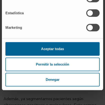
Navarra
Estadística
Marketing
Diagnóstico y tratamiento
¿Cree que está cambiando el diagnóstico y
el tratamiento?
Aceptar todas
Totalmente. Una de las próximas revoluciones es la
biopsia líquida: poder obtener información de la
Permitir la selección
sangre antes, durante y después de la enfermedad.
El ADN circulante ya se utiliza en algunos tumores
Denegar
para seguimiento, y acabará siendo tan común
como un PET-TAC.
Además, ya segmentamos pacientes según