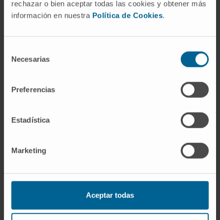
rechazar o bien aceptar todas las cookies y obtener más
información en nuestra
Política de Cookies
.
Selección
Necesarias
de
consentimiento
Preferencias
Estadística
Marketing
10
Volver a andar.
El último día de tratamiento, Enric
Aceptar todas
tiene cita con Fabio, fisioterapeuta. Juntos han
trabajado para dejar atrás la silla de ruedas y recuperar