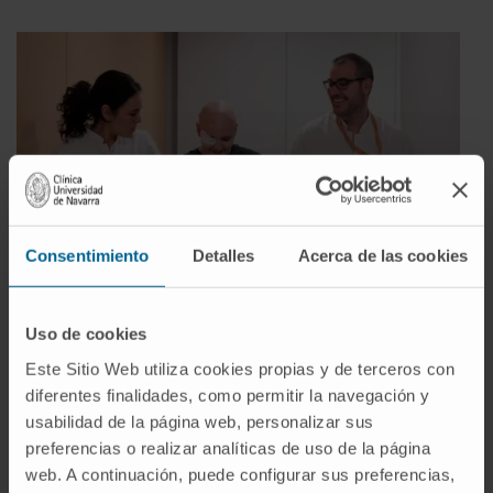
Consentimiento
Detalles
Acerca de las cookies
Uso de cookies
09
Este Sitio Web utiliza cookies propias y de terceros con
Muletas de carne y hueso.
A la salida de la sesión,
diferentes finalidades, como permitir la navegación y
usabilidad de la página web, personalizar sus
Leticia y Luis Miguel, técnicos, acompañan a Enric.
preferencias o realizar analíticas de uso de la página
Apoyado en ellos, camina hacia adelante. La ilusión se
web. A continuación, puede configurar sus preferencias,
contagia.